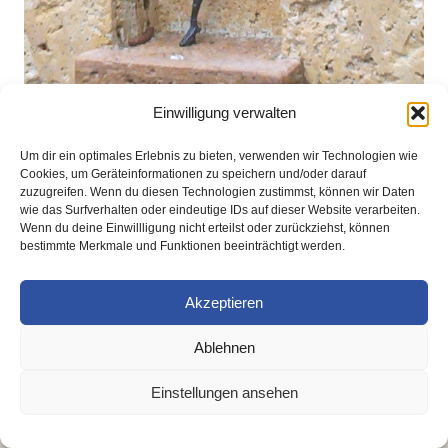
Einwilligung verwalten
Um dir ein optimales Erlebnis zu bieten, verwenden wir Technologien wie
Handgemachte Wohnakzente
Cookies, um Geräteinformationen zu speichern und/oder darauf
zuzugreifen. Wenn du diesen Technologien zustimmst, können wir Daten
wie das Surfverhalten oder eindeutige IDs auf dieser Website verarbeiten.
Wenn du deine Einwillligung nicht erteilst oder zurückziehst, können
© Copyright 2026
Gerit Fehrmann
– All rights reserved
bestimmte Merkmale und Funktionen beeinträchtigt werden.
Impressum
I
Datenschutz
Akzeptieren
Ablehnen
Einstellungen ansehen