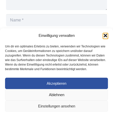
Einwilligung verwalten
Um dir ein optimales Erlebnis zu bieten, verwenden wir Technologien wie
Name, E-Mail-Adresse und Website in diesem
Cookies, um Geräteinformationen zu speichern und/oder darauf
Browser für meinen nächsten Kommentar
zuzugreifen. Wenn du diesen Technologien zustimmst, können wir Daten
wie das Surfverhalten oder eindeutige IDs auf dieser Website verarbeiten.
speichern.
Wenn du deine Einwillligung nicht erteilst oder zurückziehst, können
bestimmte Merkmale und Funktionen beeinträchtigt werden.
Kommentar abschicken
Akzeptieren
Ablehnen
© Copyright 2026
Gerit Fehrmann
– All rights reserved
Einstellungen ansehen
Impressum
I
Datenschutz